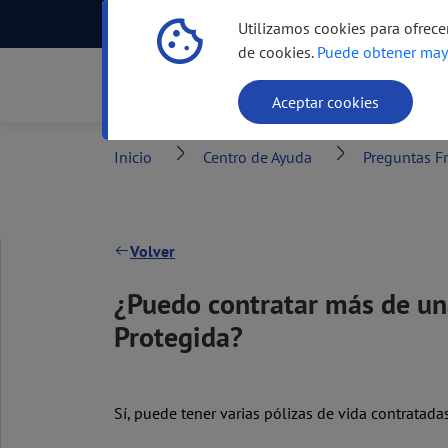
Centro de Ayuda
Atención Incluyente
Utilizamos cookies para ofrece
de cookies.
Puede obtener may
Productos
Canale
Aceptar cookies
Inicio
Centro de Ayuda
Preguntas F
Volver
¿Puedo contratar más de un
Protegida?
Sí, puede tener varias pólizas de vida contratad