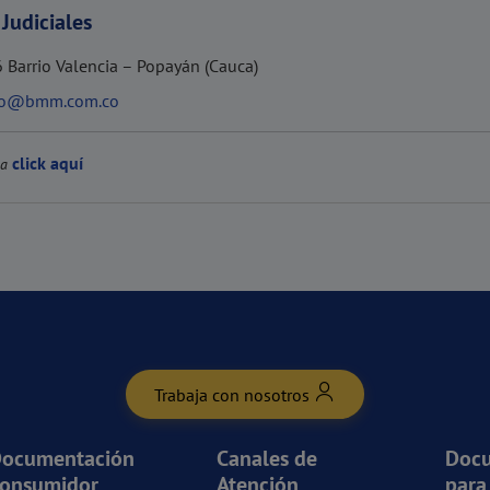
Judiciales
 Barrio Valencia – Popayán (Cauca)
ivo@bmm.com.co
click aquí
ga
Trabaja con nosotros
ocumentación
Canales de
Doc
onsumidor
Atención
para