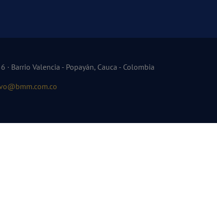
 · Barrio Valencia - Popayán, Cauca - Colombia
tivo@bmm.com.co