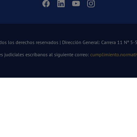
 los derechos reservados | Dirección General: Carrera 11 Nº 5-56
es judiciales escríbanos al siguiente correo:
cumplimiento.norma