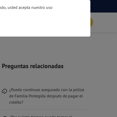
Paga en línea tu crédito
Buscar
ando, usted acepta nuestro uso
icitar Productos
Ingreso al portal
Preguntas relacionadas
¿Puedo continuar asegurado con la póliza
de Familia Protegida después de pagar el
crédito?