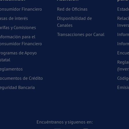
onsumidor Financiero
Red de Oficinas
Estad
asas de interés
Disponibilidad de
Relac
Canales
Invers
arifas y Comisiones
Transacciones por Canal
Infor
nformación para el
onsumidor Financiero
Infor
rogramas de Apoyo
Encue
statal
Regla
eglamentos
(Inver
ocumentos de Crédito
Códig
eguridad Bancaria
Emisi
Encuéntranos y síguenos en: