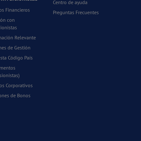
Centro de ayuda
os Financieros
Preguntas Frecuentes
ión con
ionistas
mación Relevante
mes de Gestión
sta Código País
mentos
sionistas)
os Corporativos
ones de Bonos