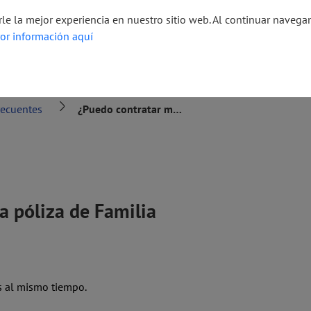
Transparencia
Defensor del Consumidor Financiero
rle la mejor experiencia en nuestro sitio web. Al continuar naveg
or información aquí
s y servicios
Educación Financiera
Novedades
Sol
recuentes
¿Puedo contratar más de una póliza de Familia Protegida?
a póliza de Familia
as al mismo tiempo.