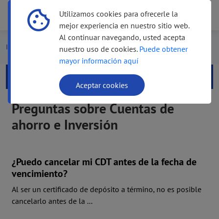
Utilizamos cookies para ofrecerle la
Menú
Menú
mejor experiencia en nuestro sitio web.
Al continuar navegando, usted acepta
Inicio
Preguntas Frecuentes
nuestro uso de cookies.
Puede obtener
mayor información aquí
Aceptar cookies
Preguntas sobre Cuentas de
ahorro e Inversión
¿Puedo cancelar mi CDT antes de la fecha de
vencimiento?
Al ser un certificado de depósito a término, no es posible
cancelarlo antes de la ...