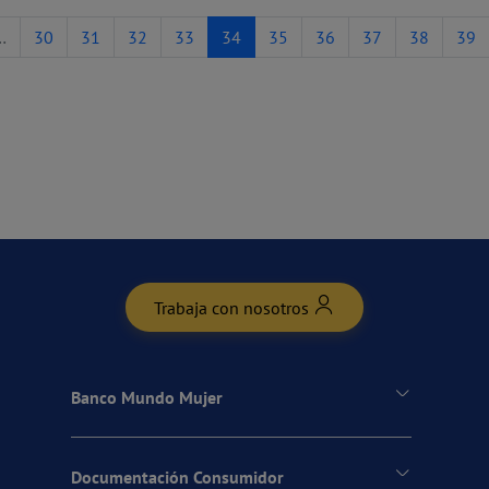
…
30
31
32
33
34
35
36
37
38
39
Trabaja con nosotros
Banco Mundo Mujer
Documentación Consumidor