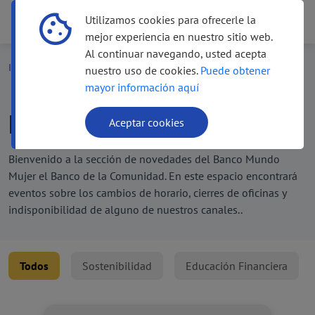
Utilizamos cookies para ofrecerle la
Menú
Menú
mejor experiencia en nuestro sitio web.
Al continuar navegando, usted acepta
Inicio
Novedades
nuestro uso de cookies.
Puede obtener
mayor información aquí
Novedades
Aceptar cookies
Bienvenido a la sección de novedades del Banco Mundo
Mujer el Banco de la Comunidad. En este espacio encontrará
eventos sobre los cambios de horario, cierres de oficinas y
indisponibilidad de alguno de nuestros canales..
Todos
Sostenibilidad
Educación Financiera