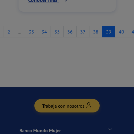
2
…
33
34
35
36
37
38
39
40
Trabaja con nosotros
Banco Mundo Mujer