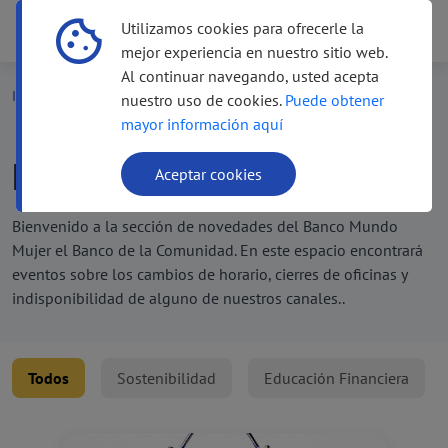
Utilizamos cookies para ofrecerle la
Menú
Menú
mejor experiencia en nuestro sitio web.
Al continuar navegando, usted acepta
Inicio
Novedades
nuestro uso de cookies.
Puede obtener
mayor información aquí
Novedades
Aceptar cookies
Bienvenido a la sección de novedades del Banco Mundo
Mujer el Banco de la Comunidad. En este espacio encontrará
eventos sobre los cambios de horario, cierres de oficinas y
indisponibilidad de alguno de nuestros canales..
Todos
Sostenibilidad
Educación Financiera