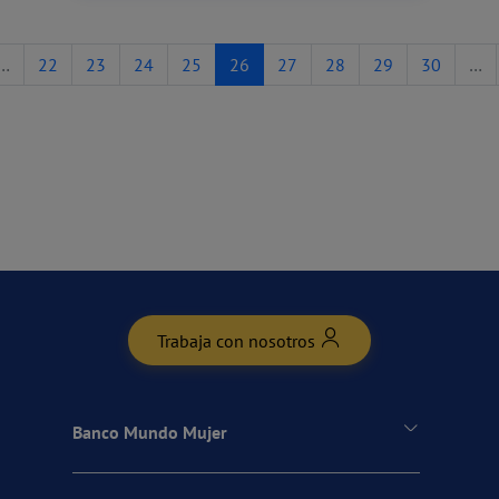
…
22
23
24
25
26
27
28
29
30
…
Trabaja con nosotros
Banco Mundo Mujer