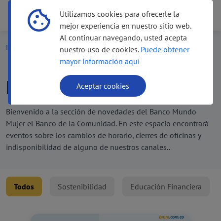
Utilizamos cookies para ofrecerle la
Menú
Menú
mejor experiencia en nuestro sitio web.
Al continuar navegando, usted acepta
Inicio
Novedades
nuestro uso de cookies.
Puede obtener
mayor información aquí
Novedades
Aceptar cookies
Bienvenido a la sección de novedades del Banco Mundo
Mujer el Banco de la Comunidad. En este espacio encontrará
eventos sobre los cambios de horario, cierres de oficinas y
indisponibilidad de alguno de nuestros canales..
Todos
Sostenibilidad
Educación Financiera