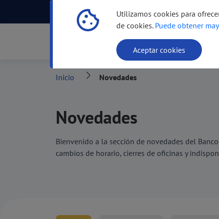
Centro de Ayuda
Atención Incluyente
Utilizamos cookies para ofrece
de cookies.
Puede obtener may
Productos
Canale
Aceptar cookies
Inicio
Novedades
Novedades
Bienvenido a la sección de novedades del Banco
cambios de horario, cierres de oficinas y indispo