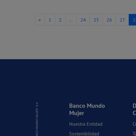
«
1
2
…
24
25
26
27
2
Banco Mundo
D
Mujer
C
Nuestra Entidad
C
Sostenibilidad
T