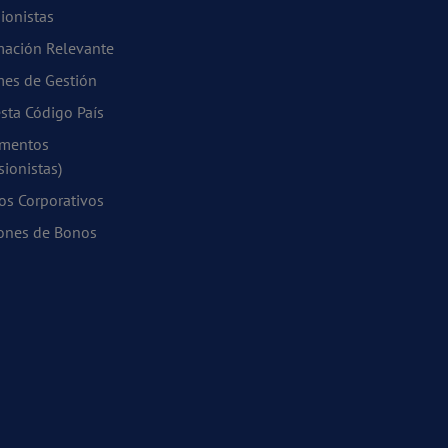
ionistas
mación Relevante
mes de Gestión
sta Código País
mentos
sionistas)
os Corporativos
ones de Bonos