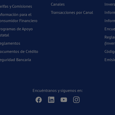
Canales
Invers
arifas y Comisiones
Transacciones por Canal
Infor
nformación para el
onsumidor Financiero
Infor
rogramas de Apoyo
Encue
statal
Regla
eglamentos
(Inver
ocumentos de Crédito
Códig
eguridad Bancaria
Emisi
Encuéntranos y síguenos en: