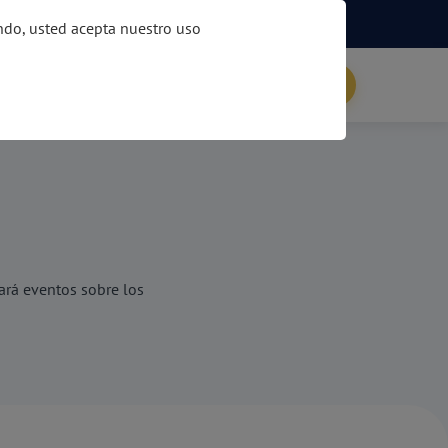
Paga en línea tu crédito
Buscar
ando, usted acepta nuestro uso
icitar Productos
Ingreso al portal
ará eventos sobre los