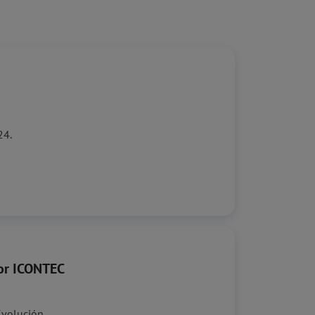
24.
por ICONTEC
 Evolución