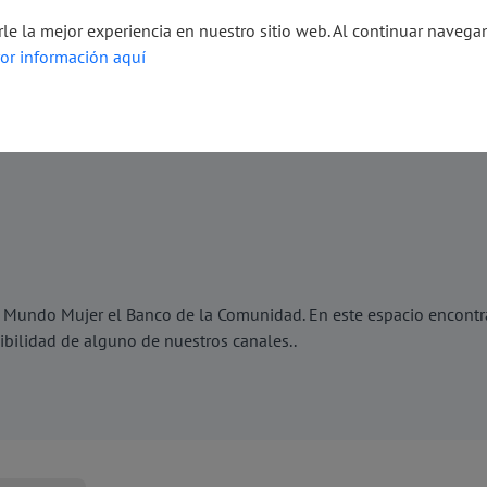
Transparencia
Defensor del Consumidor Financiero
rle la mejor experiencia en nuestro sitio web. Al continuar naveg
or información aquí
s y servicios
Educación Financiera
Novedades
Sol
 Mundo Mujer el Banco de la Comunidad. En este espacio encontr
nibilidad de alguno de nuestros canales..