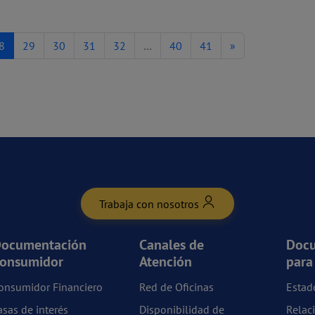
8
29
30
31
32
…
40
41
»
Trabaja con nosotros
ocumentación
Canales de
Doc
onsumidor
Atención
para
onsumidor Financiero
Red de Oficinas
Estad
asas de interés
Disponibilidad de
Relac